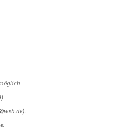
öglich.
0)
@web.de).
ge
.